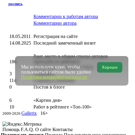
роспись
Комментарии к работам автора
Комментарии автора
18.05.2011
Регистрация на сайте
14.08.2025
Последний замеченный визит
Ранг, место в общем списке авторов
186
Артклуба по рейтингу
Мы используем куки, чтобы
(высший ранг = 1, низший = 57925)
Хорошо
пользоваться сайтом было удобно
3
Альбомов
Политика конфиденциальности
114
Страниц в альбомах
0
Постов в блоге
6
«Картин дня»
10
Работ в рейтинге «Топ-100»
Gallerix
16+
2009-2026
Помощь
F.A.Q.
О сайте
Контакты
Поддержать проект
Правила
Пользовательское соглашение