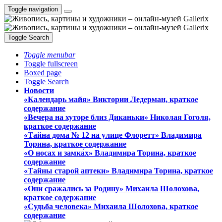
Toggle navigation
Toggle Search
Toggle menubar
Toggle fullscreen
Boxed page
Toggle Search
Новости
«Календарь майя» Виктории Ледерман, краткое
содержание
«Вечера на хуторе близ Диканьки» Николая Гоголя,
краткое содержание
«Тайна дома № 12 на улице Флоретт» Владимира
Торина, краткое содержание
«О носах и замка́х» Владимира Торина, краткое
содержание
«Тайны старой аптеки» Владимира Торина, краткое
содержание
«Они сражались за Родину» Михаила Шолохова,
краткое содержание
«Судьба человека» Михаила Шолохова, краткое
содержание